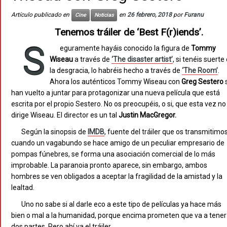
Artículo publicado en
en
26 febrero, 2018
por
Furanu
Cine
Noticias
Tenemos tráiler de ‘Best F(r)iends’.
S
eguramente hayáis conocido la figura de
Tommy
Wiseau
a través de
‘The disaster artist’
, si tenéis suerte
la desgracia, lo habréis hecho a través de
‘The Room’
.
Ahora los auténticos Tommy Wiseau con
Greg Sestero
han vuelto a juntar para protagonizar una nueva película que está
escrita por el propio Sestero. No os preocupéis, o si, que esta vez no
dirige Wiseau. El director es un tal
Justin MacGregor.
Según la sinopsis de
IMDB
, fuente del tráiler que os transmitimos
cuando un vagabundo se hace amigo de un peculiar empresario de
pompas fúnebres, se forma una asociación comercial de lo más
improbable. La paranoia pronto aparece, sin embargo, ambos
hombres se ven obligados a aceptar la fragilidad de la amistad y la
lealtad.
Uno no sabe si al darle eco a este tipo de películas ya hace más
bien o mal a la humanidad, porque encima prometen que va a tener
dos partes. Pero ahí va el tráiler.