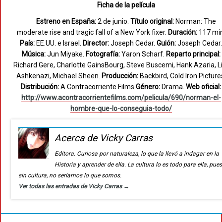
Ficha de la película
Estreno en España:
2 de junio.
Título original:
Norman: The
moderate rise and tragic fall of a New York fixer.
Duración:
117 min
País:
EE.UU. e Israel.
Director:
Joseph Cedar.
Guión:
Joseph Cedar.
Música:
Jun Miyake.
Fotografía:
Yaron Scharf.
Reparto principal:
Richard Gere, Charlotte GainsBourg, Steve Buscemi, Hank Azaria, L
Ashkenazi, Michael Sheen.
Producción:
Backbird, Cold Iron Picture
Distribución:
A Contracorriente Films
Género:
Drama.
Web oficial:
http://www.acontracorrientefilms.com/pelicula/690/norman-el-
hombre-que-lo-conseguia-todo/
Acerca de Vicky Carras
Editora. Curiosa por naturaleza, lo que la llevó a indagar en la
Historia y aprender de ella. La cultura lo es todo para ella, pue
sin cultura, no seríamos lo que somos.
Ver todas las entradas de Vicky Carras
→