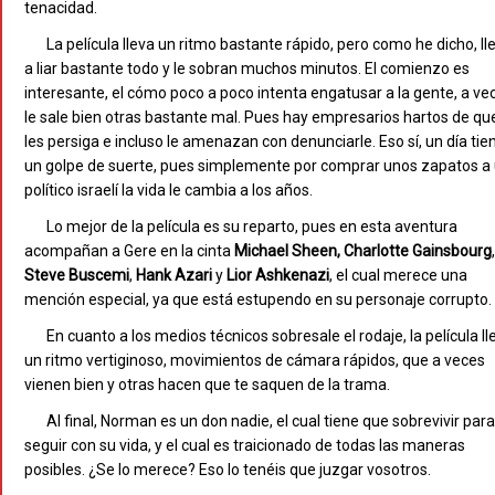
tenacidad.
La película lleva un ritmo bastante rápido, pero como he dicho, ll
a liar bastante todo y le sobran muchos minutos. El comienzo es
interesante, el cómo poco a poco intenta engatusar a la gente, a ve
le sale bien otras bastante mal. Pues hay empresarios hartos de qu
les persiga e incluso le amenazan con denunciarle. Eso sí, un día tie
un golpe de suerte, pues simplemente por comprar unos zapatos a
político israelí la vida le cambia a los años.
Lo mejor de la película es su reparto, pues en esta aventura
acompañan a Gere en la cinta
Michael Sheen, Charlotte Gainsbourg
,
Steve Buscemi
,
Hank Azari
y
Lior Ashkenazi
, el cual merece una
mención especial, ya que está estupendo en su personaje corrupto.
En cuanto a los medios técnicos sobresale el rodaje, la película ll
un ritmo vertiginoso, movimientos de cámara rápidos, que a veces
vienen bien y otras hacen que te saquen de la trama.
Al final, Norman es un don nadie, el cual tiene que sobrevivir para
seguir con su vida, y el cual es traicionado de todas las maneras
posibles. ¿Se lo merece? Eso lo tenéis que juzgar vosotros.