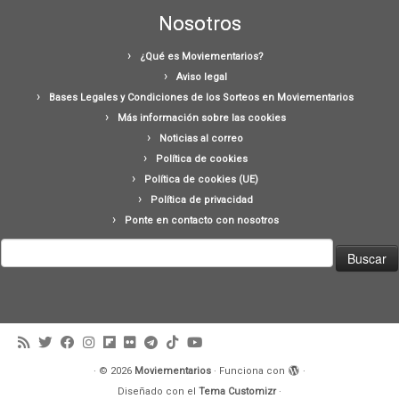
Nosotros
¿Qué es Moviementarios?
Aviso legal
Bases Legales y Condiciones de los Sorteos en Moviementarios
Más información sobre las cookies
Noticias al correo
Política de cookies
Política de cookies (UE)
Política de privacidad
Ponte en contacto con nosotros
Buscar:
·
© 2026
Moviementarios
·
Funciona con
·
Diseñado con el
Tema Customizr
·