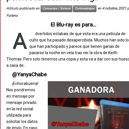
Artículo publicado en
en
4 octubre, 2021
p
Concursos / Sorteos
Cortometrajes
Furanu
El Blu-ray es para…
A
dvertidos estabais de que esta era una película de
culto que ha pasado desapercibida. Muchos han sido lo
que han participado y parece que tienen ganas de
pasarse la noche en vela tras ver la obra de Keith
Thomas. Pero solo tenemos una copia y esta va a dar con sus hues
a casa de…
@YanyaChabe
¡Enhorabuena!
Nos pondremos
en mensaje por
mensaje privado
en la red social
utilizada para
solicitar los datos
de envío. En caso