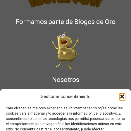
Formamos parte de Blogos de Oro
Nosotros
¿Qué es Moviementarios?
Gestionar consentimiento
Aviso legal
Bases Legales y Condiciones de los Sorteos en Moviementarios
Para ofrecer las mejores experiencias, utilizamos tecnologías como las
Más información sobre las cookies
cookies para almacenar y/o acceder a la información del dispositivo. El
Noticias al correo
consentimiento de estas tecnologías nos permitirá procesar datos como
el comportamiento de navegación o las identificaciones únicas en este
Política de cookies
sitio. No consentir o retirar el consentimiento, puede afectar
Política de cookies (UE)