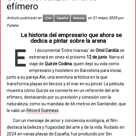
efímero
Artículo publicado en
en
21 mayo, 2025
por
Cine
Español
Noticias
Furanu
La historia del empresario que ahora se
dedica a pintar sobre la arena
E
l documental ‘Entre mareas’ de
Oriol Cardús
se
estrenará en cines el próximo
12 de junio
. Narra el
viaje de
Quirze Codina
, quien dejó su vida como
empresario y hostelero en Barcelona para iniciar,
junto a su pareja Ale, una aventura artística en la que
transforma playas en lienzos y el mar en su pincel. La película
muestra cómo Quirze se convierte en un referente del arte
efímero, destacando por su precisión y conexión con la
naturaleza, como su mandala de 66 metros en Santander, que
le valió un
Récord Guinness
.
Con un mensaje de amor y conciencia ecológica, el film
destaca la belleza y fugacidad del arte y de la vida. Rodado en
2024 en varias playas de España, fue producido por Sin