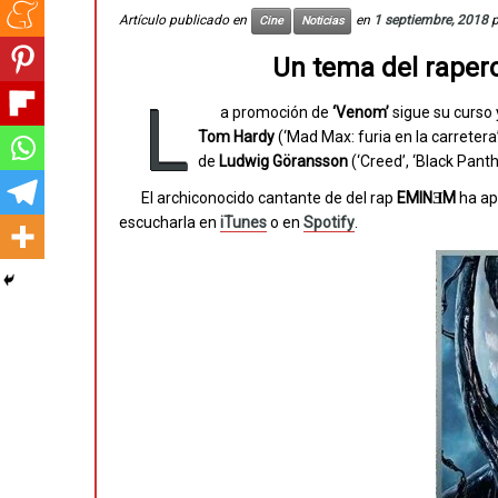
Artículo publicado en
en
1 septiembre, 2018
Cine
Noticias
Un tema del rapero
L
a promoción de
‘Venom’
sigue su curso 
Tom Hardy
(‘Mad Max: furia en la carretera’
de
Ludwig Göransson
(‘Creed’, ‘Black Panth
El archiconocido cantante de del rap
EMINƎM
ha ap
escucharla en
iTunes
o en
Spotify
.