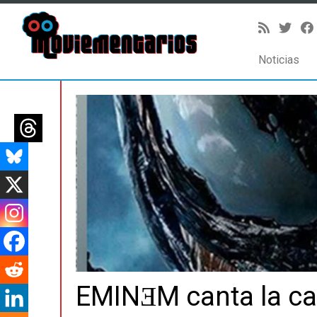
Noticias
Saltar
al
contenido
EMINƎM canta la ca