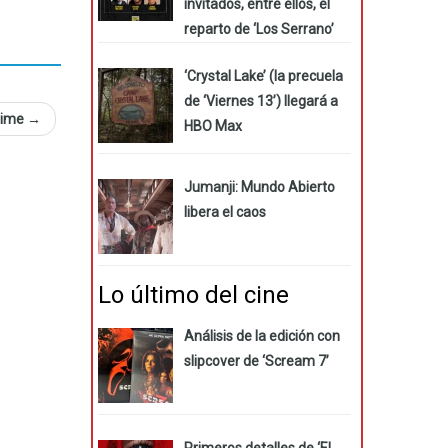
invitados, entre ellos, el
reparto de ‘Los Serrano’
‘Crystal Lake’ (la precuela
de ‘Viernes 13’) llegará a
rime
→
HBO Max
Jumanji: Mundo Abierto
libera el caos
Lo último del cine
Análisis de la edición con
slipcover de ‘Scream 7’
Primeros detalles de ‘El