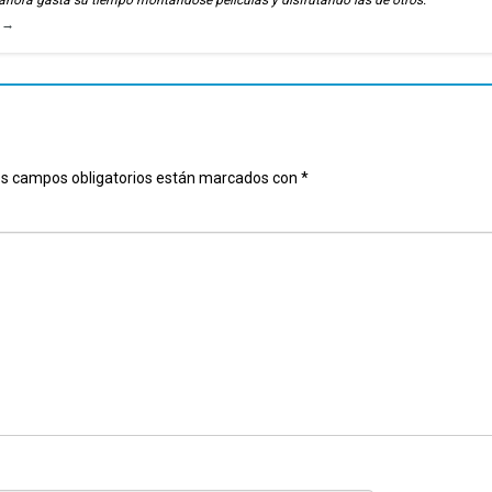
, ahora gasta su tiempo montándose películas y disfrutando las de otros.
u
→
s campos obligatorios están marcados con
*