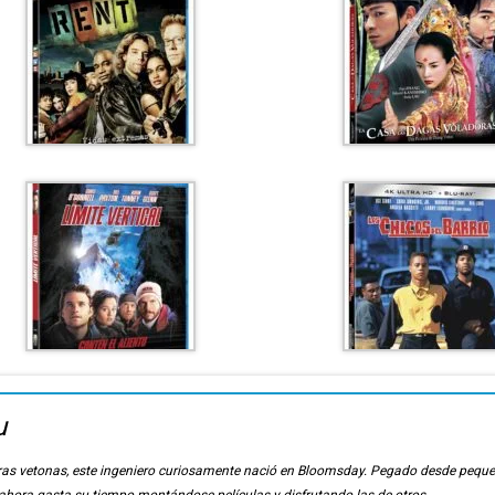
u
ierras vetonas, este ingeniero curiosamente nació en Bloomsday. Pegado desde pequ