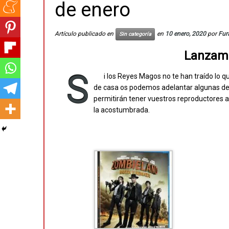
de enero
Artículo publicado en
en
10 enero, 2020
por
Fur
Sin categoría
Lanzami
S
i los Reyes Magos no te han traído lo 
de casa os podemos adelantar algunas de
permitirán tener vuestros reproductores a
la acostumbrada.