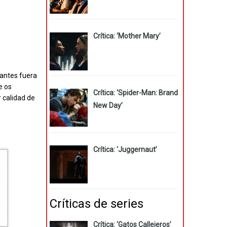
Crítica: ‘Mother Mary’
yantes fuera
e os
Crítica: ‘Spider-Man: Brand
 calidad de
New Day’
Crítica: ‘Juggernaut’
Críticas de series
Crítica: ‘Gatos Callejeros’