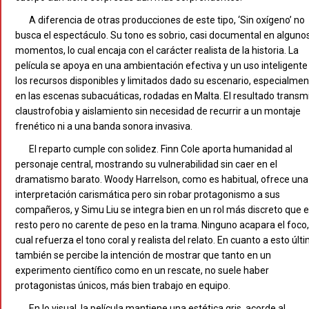
A diferencia de otras producciones de este tipo, ‘Sin oxígeno’ no
busca el espectáculo. Su tono es sobrio, casi documental en alguno
momentos, lo cual encaja con el carácter realista de la historia. La
película se apoya en una ambientación efectiva y un uso inteligente
los recursos disponibles y limitados dado su escenario, especialme
en las escenas subacuáticas, rodadas en Malta. El resultado transm
claustrofobia y aislamiento sin necesidad de recurrir a un montaje
frenético ni a una banda sonora invasiva.
El reparto cumple con solidez. Finn Cole aporta humanidad al
personaje central, mostrando su vulnerabilidad sin caer en el
dramatismo barato. Woody Harrelson, como es habitual, ofrece una
interpretación carismática pero sin robar protagonismo a sus
compañeros, y Simu Liu se integra bien en un rol más discreto que e
resto pero no carente de peso en la trama. Ninguno acapara el foco,
cual refuerza el tono coral y realista del relato. En cuanto a esto últ
también se percibe la intención de mostrar que tanto en un
experimento científico como en un rescate, no suele haber
protagonistas únicos, más bien trabajo en equipo.
En lo visual, la película mantiene una estética gris, acorde al