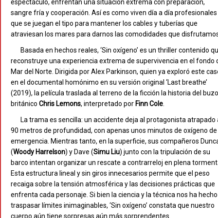
espectáculo, enfrentan una situación extrema con preparación,
sangre fría y cooperación. Así es como viven día a día profesionales
que se juegan el tipo para mantener los cables y tuberías que
atraviesan los mares para darnos las comodidades que disfrutamos
Basada en hechos reales, ‘Sin oxígeno’ es un thriller contenido q
reconstruye una experiencia extrema de supervivencia en el fondo 
Mar del Norte. Dirigida por Alex Parkinson, quien ya exploró este cas
en el documental homónimo en su versión original ‘Last breathe’
(2019), la película traslada al terreno de la ficción la historia del buz
británico
Chris Lemons
, interpretado por
Finn Cole
.
La trama es sencilla: un accidente deja al protagonista atrapado 
90 metros de profundidad, con apenas unos minutos de oxígeno de
emergencia. Mientras tanto, en la superficie, sus compañeros Dunc
(
Woody Harrelson
) y Dave (
Simu Liu
) junto con la tripulación de su
barco intentan organizar un rescate a contrarreloj en plena torment
Esta estructura lineal y sin giros innecesarios permite que el peso
recaiga sobre la tensión atmosférica y las decisiones prácticas que
enfrenta cada personaje. Si bien la ciencia y la técnica nos ha hecho
traspasar límites inimaginables, ‘Sin oxígeno’ constata que nuestro
cuerpo aún tiene sorpresas aún más sorprendentes.