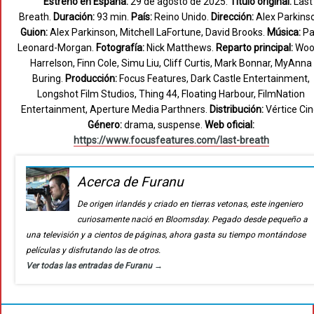
Estreno en España:
29 de agosto de 2025.
Título original:
Last
Breath.
Duración:
93 min.
País:
Reino Unido.
Dirección:
Alex Parkins
Guion:
Alex Parkinson, Mitchell LaFortune, David Brooks.
Música:
Pa
Leonard-Morgan.
Fotografía:
Nick Matthews.
Reparto principal:
Woo
Harrelson, Finn Cole, Simu Liu, Cliff Curtis, Mark Bonnar, MyAnna
Buring.
Producción:
Focus Features, Dark Castle Entertainment,
Longshot Film Studios, Thing 44, Floating Harbour, FilmNation
Entertainment, Aperture Media Parthners.
Distribución:
Vértice Cin
Género:
drama, suspense.
Web oficial:
https://www.focusfeatures.com/last-breath
Acerca de Furanu
De origen irlandés y criado en tierras vetonas, este ingeniero
curiosamente nació en Bloomsday. Pegado desde pequeño a
una televisión y a cientos de páginas, ahora gasta su tiempo montándose
películas y disfrutando las de otros.
Ver todas las entradas de Furanu
→