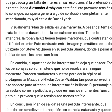
que provoca gran falta de interés en su resolución. Si la pretensión 
director
Jonas Alexander Arnby
con este final era provocar tensión
lo consigue, aunque si genera algo de confusión, completamente
intencionada, muy al estilo de David Lynch.
Visualmente ‘Plan de salida’ es una maravilla. A pesar del tema 
trata los tonos durante toda la película son cálidos. Todos los
interiores, la ropa y la luz tienen toques marrones, que contrastan c
el frío del exterior. Este contraste entre imagen y temática recuerda
utilizado por Steve McQueen en su película Shame, donde a pesar 
hablar de sexo los tonos son fríos.
En cambio, el apartado de las interpretación deja que desear. To
los personajes son un misterio que no se resolverá en ningún
momento. Parecen marionetas puestas para dar la réplica al
protagonista, Max, pero Nikolaj Coster-Waldau tampoco aprovecha
ese soporte para ofrecer una interpretación brillante. El personaje e
tan sobrio como la película, algo que en muchos momentos funcion
pero que provoca que la tensión sea menos creíble.
En conclusión ‘Plan de salida’ es una película interesante, que
aborda con sencillez un tema polémico como la eutanasia, y que se