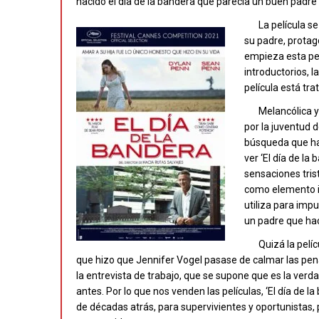
nacido el día de la bandera que parecía un buen padre
La película s
su padre, protago
empieza esta pe
introductorios, 
película está tr
Melancólica y
por la juventud
búsqueda que ha 
ver ‘El día de l
sensaciones tris
como elemento i
utiliza para impu
un padre que hac
Quizá la pelí
que hizo que Jennifer Vogel pasase de calmar las pena
la entrevista de trabajo, que se supone que es la ver
antes. Por lo que nos venden las películas, ‘El día de
de décadas atrás, para supervivientes y oportunistas, 