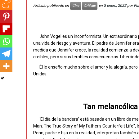
Artículo publicado en
en
3 enero, 2022
por
Fu
Cine
Críticas
John Vogel es un inconformista. Un extraordinario 
una vida de riesgo y aventura. El padre de Jennifer e
medida que Jennifer crece, la realidad comienza a de
creíbles, pero si sus terribles consecuencias. Liberándo
Él le enseño mucho sobre el amor y la alegría, pero
Unidos.
Tan melancólica 
‘El día de la bandera’ está basada en un libro de m
Man: The True Story of My Father’s Counterfeit Life”, lo
Penn, padre e hija en la realidad, interpretan también a