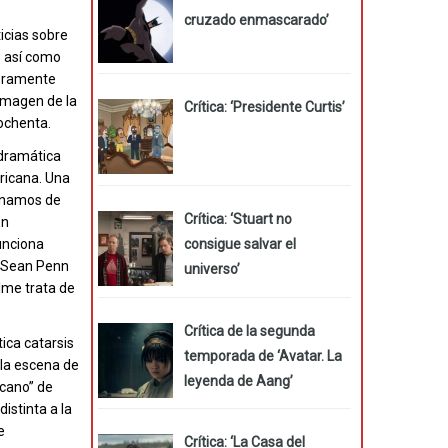
cruzado enmascarado’
icias sobre
Es así como
meramente
 imagen de la
Crítica: ‘Presidente Curtis’
 ochenta.
 dramática
ricana. Una
minamos de
Crítica: ‘Stuart no
on
consigue salvar el
unciona
e Sean Penn
universo’
ilme trata de
Crítica de la segunda
ica catarsis
temporada de ‘Avatar. La
 la escena de
leyenda de Aang’
icano” de
istinta a la
e
Crítica: ‘La Casa del