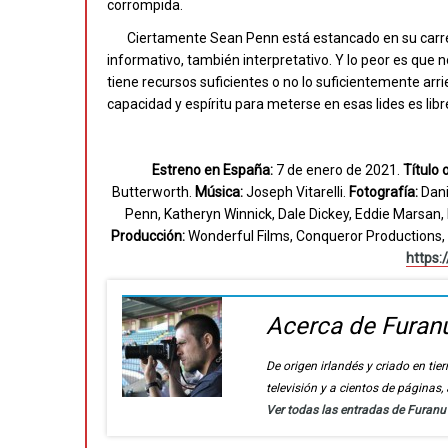
corrompida.
Ciertamente Sean Penn está estancado en su carrera
informativo, también interpretativo. Y lo peor es que
tiene recursos suficientes o no lo suficientemente arrie
capacidad y espíritu para meterse en esas lides es libr
Estreno en España:
7 de enero de 2021.
Título o
Butterworth.
Música:
Joseph Vitarelli.
Fotografía:
Dani
Penn, Katheryn Winnick, Dale Dickey, Eddie Marsan, 
Producción:
Wonderful Films, Conqueror Productions, O
https:
Acerca de Furan
De origen irlandés y criado en t
televisión y a cientos de páginas
Ver todas las entradas de Furan