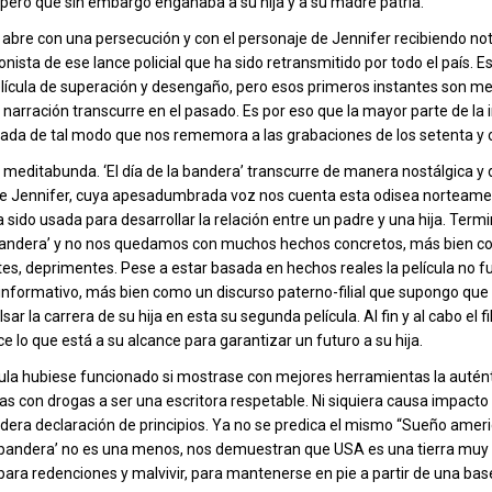
 pero que sin embargo engañaba a su hija y a su madre patria.
e abre con una persecución y con el personaje de Jennifer recibiendo not
nista de ese lance policial que ha sido retransmitido por todo el país. 
lícula de superación y desengaño, pero esos primeros instantes son 
la narración transcurre en el pasado. Es por eso que la mayor parte de la
atada de tal modo que nos rememora a las grabaciones de los setenta y
 meditabunda. ‘El día de la bandera’ transcurre de manera nostálgica y
 de Jennifer, cuya apesadumbrada voz nos cuenta esta odisea norteame
sido usada para desarrollar la relación entre un padre y una hija. Ter
a bandera’ y no nos quedamos con muchos hechos concretos, más bien c
tes, deprimentes. Pese a estar basada en hechos reales la película no f
nformativo, más bien como un discurso paterno-filial que supongo qu
lsar la carrera de su hija en esta su segunda película. Al fin y al cabo el f
e lo que está a su alcance para garantizar un futuro a su hija.
cula hubiese funcionado si mostrase con mejores herramientas la autént
s con drogas a ser una escritora respetable. Ni siquiera causa impacto
dadera declaración de principios. Ya no se predica el mismo “Sueño amer
 la bandera’ no es una menos, nos demuestran que USA es una tierra muy d
para redenciones y malvivir, para mantenerse en pie a partir de una bas