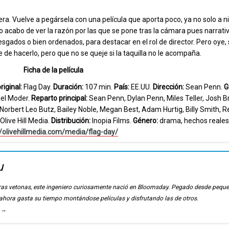
. Vuelve a pegársela con una película que aporta poco, ya no solo a ni
 no acabo de ver la razón por las que se pone tras la cámara pues narra
sgados o bien ordenados, para destacar en el rol de director. Pero oye, si
e de hacerlo, pero que no se queje si la taquilla no le acompaña.
Ficha de la película
riginal:
Flag Day.
Duración:
107 min.
País:
EE.UU.
Dirección:
Sean Penn.
G
el Moder.
Reparto principal:
Sean Penn, Dylan Penn, Miles Teller, Josh B
Norbert Leo Butz, Bailey Noble, Megan Best, Adam Hurtig, Billy Smith, R
live Hill Media.
Distribución:
Inopia Films.
Género:
drama, hechos reales
//olivehillmedia.com/media/flag-day/
u
ierras vetonas, este ingeniero curiosamente nació en Bloomsday. Pegado desde pequ
, ahora gasta su tiempo montándose películas y disfrutando las de otros.
u
→