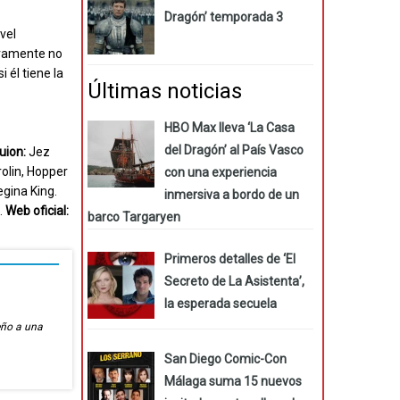
Dragón’ temporada 3
vel
tivamente no
 él tiene la
Últimas noticias
HBO Max lleva ‘La Casa
del Dragón’ al País Vasco
uion:
Jez
rolin, Hopper
con una experiencia
egina King.
inmersiva a bordo de un
.
Web oficial:
barco Targaryen
Primeros detalles de ‘El
Secreto de La Asistenta’,
la esperada secuela
eño a una
San Diego Comic-Con
Málaga suma 15 nuevos