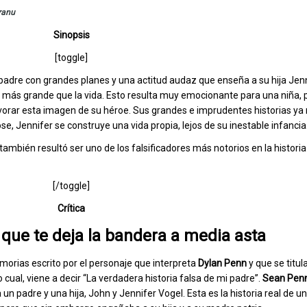
ranu
Sinopsis
[toggle]
padre con grandes planes y una actitud audaz que enseña a su hija Jenni
ra más grande que la vida. Esto resulta muy emocionante para una niña, 
vorar esta imagen de su héroe. Sus grandes e imprudentes historias ya
se, Jennifer se construye una vida propia, lejos de su inestable infancia
 también resultó ser uno de los falsificadores más notorios en la histori
[/toggle]
Crítica
que te deja la bandera a media asta
emorias escrito por el personaje que interpreta
Dylan Penn
y que se titul
 cual, viene a decir “La verdadera historia falsa de mi padre”.
Sean Pen
 un padre y una hija, John y Jennifer Vogel. Esta es la historia real de u