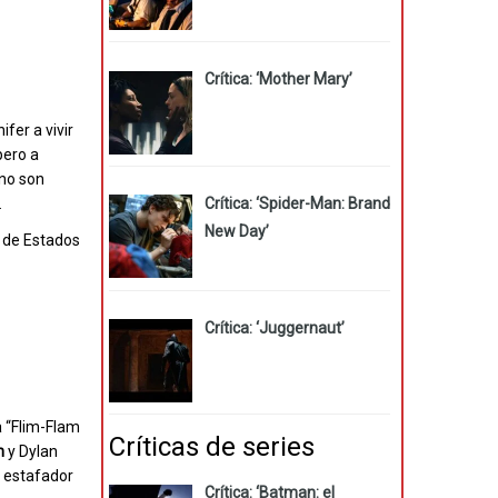
Crítica: ‘Mother Mary’
fer a vivir
pero a
 no son
.
Crítica: ‘Spider-Man: Brand
New Day’
a de Estados
Crítica: ‘Juggernaut’
a “Flim-Flam
Críticas de series
n
y Dylan
n estafador
Crítica: ‘Batman: el