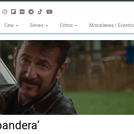
Cine
Series
Cómic
Miscelanea / Evento
 bandera’