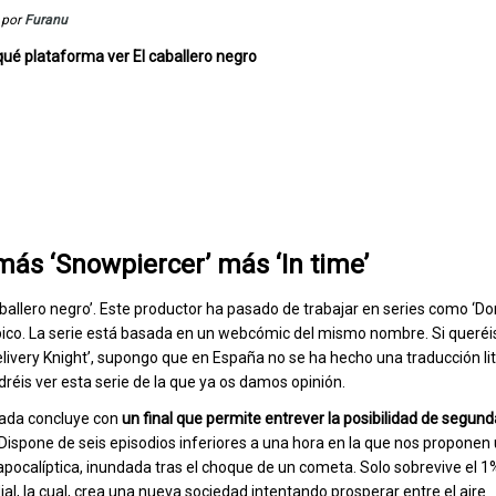
por
Furanu
qué plataforma ver El caballero negro
ás ‘Snowpiercer’ más ‘In time’
caballero negro’. Este productor ha pasado de trabajar en series como ‘D
pico. La serie está basada en un webcómic del mismo nombre. Si queréi
Delivery Knight’, supongo que en España no se ha hecho una traducción li
réis ver esta serie de la que ya os damos opinión.
ada concluye con
un final que permite entrever la posibilidad de segun
Dispone de seis episodios inferiores a una hora en la que nos proponen 
apocalíptica, inundada tras el choque de un cometa. Solo sobrevive el 1
al, la cual, crea una nueva sociedad intentando prosperar entre el aire