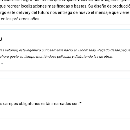
que recrear localizaciones masificadas o bastas. Su diseño de producci
rgo este delivery del futuro nos entrega de nuevo el mensaje que viene
o en los próximos años.
u
ierras vetonas, este ingeniero curiosamente nació en Bloomsday. Pegado desde pequ
, ahora gasta su tiempo montándose películas y disfrutando las de otros.
u
→
s campos obligatorios están marcados con
*