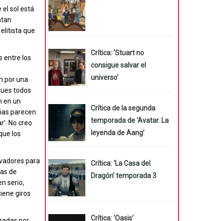
 el sol está
ntan
elitista que
Crítica: ‘Stuart no
 entre los
consigue salvar el
universo’
an por una
pues todos
n en un
Crítica de la segunda
ncias parecen
temporada de ‘Avatar. La
r’. No creo
leyenda de Aang’
que los
lvadores para
Crítica: ‘La Casa del
las de
Dragón’ temporada 3
n serio,
tiene giros
Crítica: ‘Oasis’
eradas por