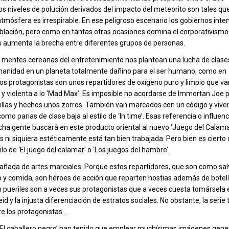
s niveles de polución derivados del impacto del meteorito son tales que
 atmósfera es irrespirable. En ese peligroso escenario los gobiernos inte
oblación, pero como en tantas otras ocasiones domina el corporativismo 
as aumenta la brecha entre diferentes grupos de personas.
 mentes coreanas del entretenimiento nos plantean una lucha de clases
manidad en un planeta totalmente dañino para el ser humano, como en
Los protagonistas son unos repartidores de oxígeno puro y limpio que v
 y violenta a lo ‘Mad Max’. Es imposible no acordarse de Immortan Joe 
llas y hechos unos zorros. También van marcados con un código y vive
 como parias de clase baja al estilo de ‘In time’. Esas referencia o influe
ha gente buscará en este producto oriental al nuevo ‘Juego del Calama
es ni siquiera estéticamente está tan bien trabajada. Pero bien es cierto 
ilo de ‘El juego del calamar’ o ‘Los juegos del hambre’.
añada de artes marciales. Porque estos repartidores, que son como sa
o y comida, son héroes de acción que reparten hostias además de botel
n pueriles son a veces sus protagonistas que a veces cuesta tomársela e
 y la injusta diferenciación de estratos sociales. No obstante, la serie 
tre los protagonistas…
e ‘El caballero negro’ han tenido que emplear muchísimas imágenes gen