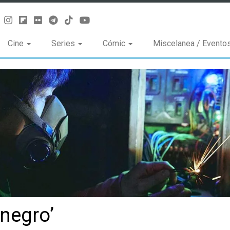
Cine
Series
Cómic
Miscelanea / Evento
 negro’