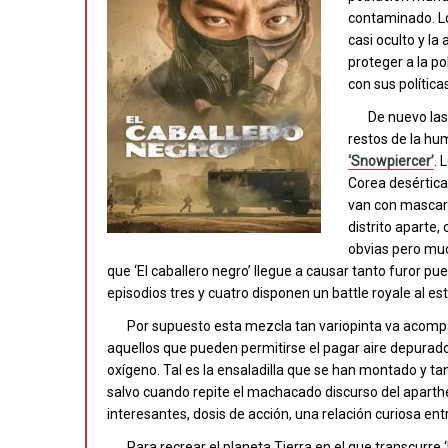
contaminado. Lo
casi oculto y la
proteger a la p
con sus polític
De nuevo las
restos de la hu
‘Snowpiercer’
. 
Corea desértica
van con mascari
distrito aparte,
obvias pero muc
que ‘El caballero negro’ llegue a causar tanto furor pu
episodios tres y cuatro disponen un battle royale al est
Por supuesto esta mezcla tan variopinta va acomp
aquellos que pueden permitirse el pagar aire depurad
oxígeno. Tal es la ensaladilla que se han montado y ta
salvo cuando repite el machacado discurso del apartheid
interesantes, dosis de acción, una relación curiosa en
Para recrear el planeta Tierra en el que transcurr