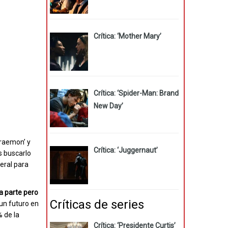
Crítica: ‘Mother Mary’
Crítica: ‘Spider-Man: Brand
New Day’
oraemon’ y
Crítica: ‘Juggernaut’
s buscarlo
teral para
da parte pero
Críticas de series
un futuro en
% de la
Crítica: ‘Presidente Curtis’