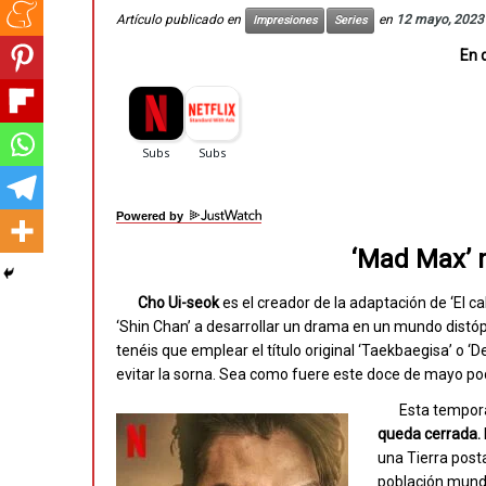
Artículo publicado en
en
12 mayo, 2023
Impresiones
Series
En 
Powered by
‘Mad Max’ m
Cho Ui-seok
es el creador de la adaptación de ‘El 
‘Shin Chan’ a desarrollar un drama en un mundo distó
tenéis que emplear el título original ‘Taekbaegisa’ o ‘
evitar la sorna. Sea como fuere este doce de mayo pod
Esta tempor
queda cerrada.
una Tierra post
población mundi