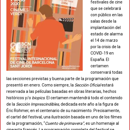
festivales de cine
que se celebrará
con público en las
salas desde la
implantación del
estado de alarma
el 14 de marzo
por la crisis de la
COVID-19 en
España. El
certamen
conservará todas
las secciones previstas y buena parte de la programación que
presentó en enero. Como siempre, la
Sección Oficial
estará
reservada a las películas basadas en obras literarias, hechos
históricos y/o
biopics
. El certamen mantendrá todo el contenido
de la
Sección Imprescindibles
, dedicada este año a la figura de
Éric Rohmer, en el centenario de su nacimiento. Precisamente,
el cartel del festival, una ilustración basada en uno de los filmes
de la programación, “
Cuento de primavera”
, es un homenaje al
cineasta francés. La programación completa del festival se