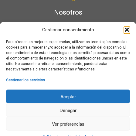
Nosotros
¿Qué es Moviementarios?
Gestionar consentimiento
Aviso legal
Bases Legales y Condiciones de los Sorteos en Moviementarios
Para ofrecer las mejores experiencias, utilizamos tecnologías como las
Más información sobre las cookies
cookies para almacenar y/o acceder a la información del dispositivo. El
Noticias al correo
consentimiento de estas tecnologías nos permitirá procesar datos como
el comportamiento de navegación o las identificaciones únicas en este
Política de cookies
sitio. No consentir o retirar el consentimiento, puede afectar
Política de cookies (UE)
negativamente a ciertas características y funciones.
Política de privacidad
Ponte en contacto con nosotros
Gestionar los servicios
Buscar:
Aceptar
Denegar
Ver preferencias
·
© 2026
Moviementarios
·
Funciona con
·