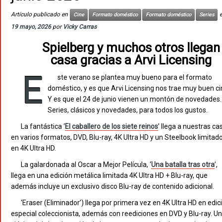
Artículo publicado en
e
Cine
Formato doméstico
Formato doméstico
Series
19 mayo, 2026
por
Vicky Carras
Spielberg y muchos otros llegan
casa gracias a Arvi Licensing
E
ste verano se plantea muy bueno para el formato
doméstico, y es que Arvi Licensing nos trae muy buen ci
Y es que el 24 de junio vienen un montón de novedades.
Series, clásicos y novedades, para todos los gustos.
La fantástica ‘
El caballero de los siete reinos
’ llega a nuestras ca
en varios formatos, DVD, Blu-ray, 4K Ultra HD y un Steelbook limitad
en 4K Ultra HD.
La galardonada al Oscar a Mejor Película, ‘
Una batalla tras otra
’,
llega en una edición metálica limitada 4K Ultra HD + Blu-ray, que
además incluye un exclusivo disco Blu-ray de contenido adicional.
‘Eraser (Eliminador’) llega por primera vez en 4K Ultra HD en edic
especial coleccionista, además con reediciones en DVD y Blu-ray. Un