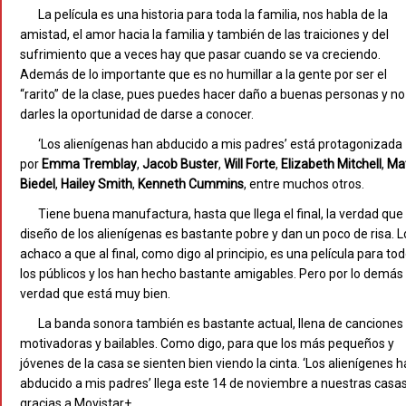
La película es una historia para toda la familia, nos habla de la
amistad, el amor hacia la familia y también de las traiciones y del
sufrimiento que a veces hay que pasar cuando se va creciendo.
Además de lo importante que es no humillar a la gente por ser el
“rarito” de la clase, pues puedes hacer daño a buenas personas y no
darles la oportunidad de darse a conocer.
‘Los alienígenas han abducido a mis padres’ está protagonizada
por
Emma
Tremblay
,
Jacob
Buster
,
Will
Forte
,
Elizabeth
Mitchell
,
Ma
Biedel
,
Hailey
Smith
,
Kenneth
Cummins
, entre muchos otros.
Tiene buena manufactura, hasta que llega el final, la verdad que 
diseño de los alienígenas es bastante pobre y dan un poco de risa. L
achaco a que al final, como digo al principio, es una película para to
los públicos y los han hecho bastante amigables. Pero por lo demás 
verdad que está muy bien.
La banda sonora también es bastante actual, llena de canciones
motivadoras y bailables. Como digo, para que los más pequeños y
jóvenes de la casa se sienten bien viendo la cinta. ‘Los alienígenes 
abducido a mis padres’ llega este 14 de noviembre a nuestras casa
gracias a Movistar+.