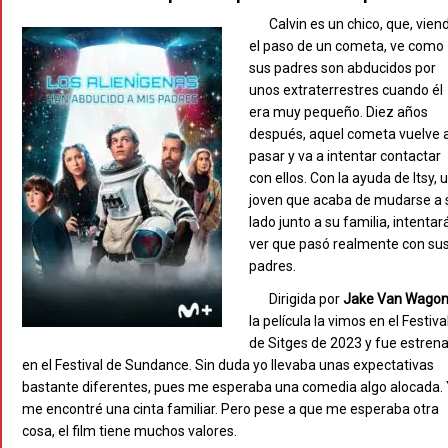
Calvin es un chico, que, vien
el paso de un cometa, ve como
sus padres son abducidos por
unos extraterrestres cuando él
era muy pequeño. Diez años
después, aquel cometa vuelve 
pasar y va a intentar contactar
con ellos. Con la ayuda de Itsy, 
joven que acaba de mudarse a 
lado junto a su familia, intentar
ver que pasó realmente con su
padres.
Dirigida por
Jake
Van
Wagon
la película la vimos en el Festiva
de Sitges de 2023 y fue estren
en el Festival de Sundance. Sin duda yo llevaba unas expectativas
bastante diferentes, pues me esperaba una comedia algo alocada.
me encontré una cinta familiar. Pero pese a que me esperaba otra
cosa, el film tiene muchos valores.