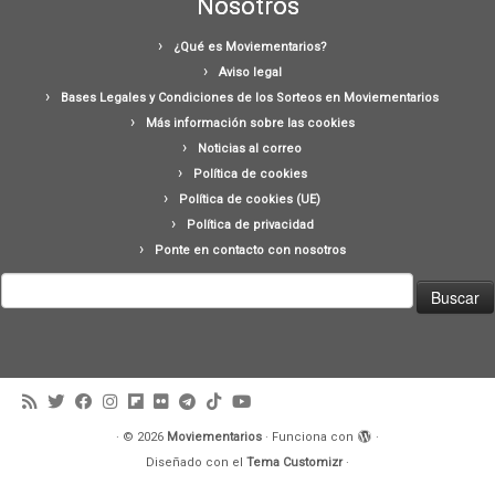
Nosotros
¿Qué es Moviementarios?
Aviso legal
Bases Legales y Condiciones de los Sorteos en Moviementarios
Más información sobre las cookies
Noticias al correo
Política de cookies
Política de cookies (UE)
Política de privacidad
Ponte en contacto con nosotros
Buscar:
·
© 2026
Moviementarios
·
Funciona con
·
Diseñado con el
Tema Customizr
·