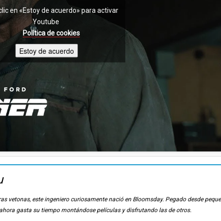
clic en «Estoy de acuerdo» para activar
Youtube
Política de cookies
Estoy de acuerdo
u
ierras vetonas, este ingeniero curiosamente nació en Bloomsday. Pegado desde pequ
, ahora gasta su tiempo montándose películas y disfrutando las de otros.