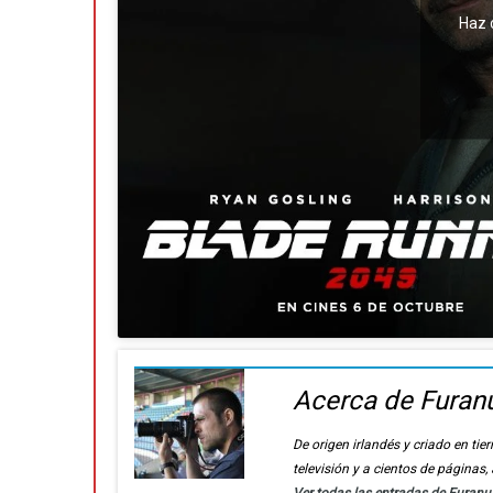
Haz 
Acerca de Furan
De origen irlandés y criado en t
televisión y a cientos de páginas