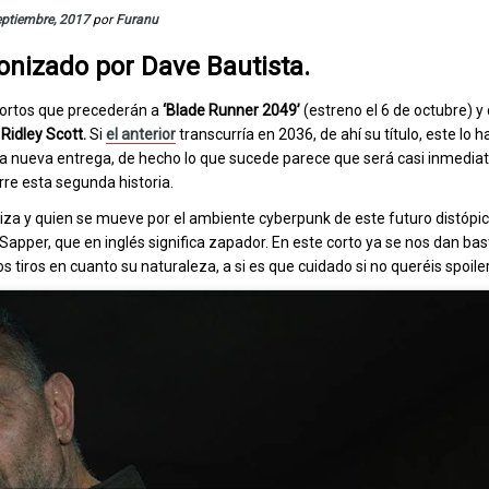
eptiembre, 2017
por
Furanu
onizado por Dave Bautista.
cortos que precederán a
‘Blade Runner 2049’
(estreno el 6 de octubre) y
e
Ridley Scott.
Si
el anterior
transcurría en 2036, de ahí su título, este lo
la nueva entrega, de hecho lo que sucede parece que será casi inmediat
rre esta segunda historia.
iza y quien se mueve por el ambiente cyberpunk de este futuro distópic
apper, que en inglés significa zapador. En este corto ya se nos dan bas
s tiros en cuanto su naturaleza, a si es que cuidado si no queréis spoiler