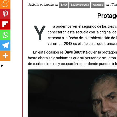
Artículo publicado en
en
17 s
Cine
Cortometrajes
Noticias
Protag
Y
a podemos ver el segundo de los tres 
conectarán esta secuela con la original d
cercano a la fecha de la ambientación de 
veremos. 2048 es el año en el que transcu
En esta ocasión es
Dave Bautista
quien la protagon
hasta ahora solo sabíamos que su personaje se llama S
de cuál será su rol y ocupación o por donde pueden ir lo