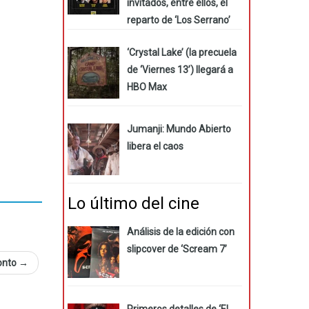
invitados, entre ellos, el
reparto de ‘Los Serrano’
‘Crystal Lake’ (la precuela
de ‘Viernes 13’) llegará a
HBO Max
Jumanji: Mundo Abierto
libera el caos
Lo último del cine
Análisis de la edición con
slipcover de ‘Scream 7’
ronto
→
Primeros detalles de ‘El