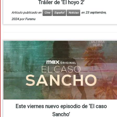
Tráiler de ‘El hoyo 2’
Artículo publicado en
en
23 septiembre,
Cine
Español
Noticias
2024
por
Furanu
Este viernes nuevo episodio de ‘El caso
Sancho’