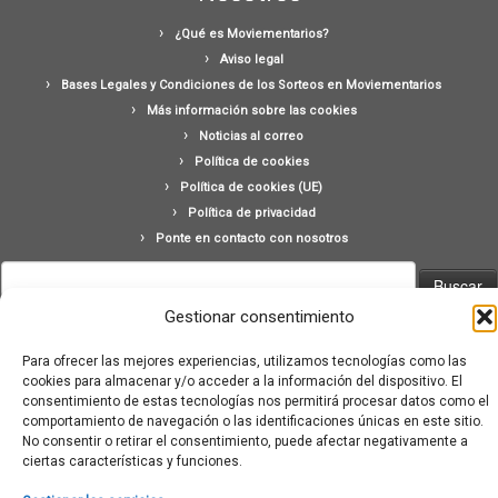
¿Qué es Moviementarios?
Aviso legal
Bases Legales y Condiciones de los Sorteos en Moviementarios
Más información sobre las cookies
Noticias al correo
Política de cookies
Política de cookies (UE)
Política de privacidad
Ponte en contacto con nosotros
Buscar:
Gestionar consentimiento
Para ofrecer las mejores experiencias, utilizamos tecnologías como las
cookies para almacenar y/o acceder a la información del dispositivo. El
consentimiento de estas tecnologías nos permitirá procesar datos como el
comportamiento de navegación o las identificaciones únicas en este sitio.
·
© 2026
Moviementarios
·
Funciona con
·
No consentir o retirar el consentimiento, puede afectar negativamente a
Diseñado con el
Tema Customizr
·
ciertas características y funciones.