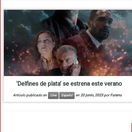
‘Delfines de plata’ se estrena este verano
Artículo publicado en
en
20 junio, 2023
por
Furanu
Cine
Español