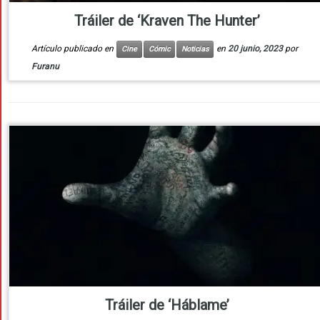
Tráiler de ‘Kraven The Hunter’
Artículo publicado en
en
20 junio, 2023
por
Cine
Cómic
Noticias
Furanu
Tráiler de ‘Háblame’