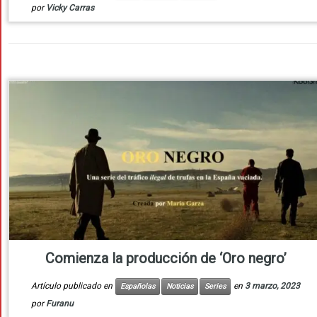
por
Vicky Carras
Comienza la producción de ‘Oro negro’
Artículo publicado en
en
3 marzo, 2023
Españolas
Noticias
Series
por
Furanu