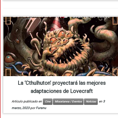
La ‘Cthulhuton’ proyectará las mejores
adaptaciones de Lovecraft
Artículo publicado en
en
3
Cine
Miscelanea / Eventos
Noticias
marzo, 2023
por
Furanu