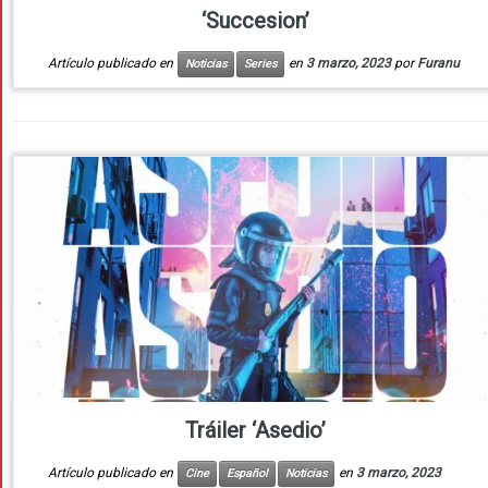
‘Succesion’
Artículo publicado en
en
3 marzo, 2023
por
Furanu
Noticias
Series
Tráiler ‘Asedio’
Artículo publicado en
en
3 marzo, 2023
Cine
Español
Noticias