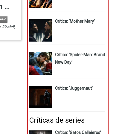
 ...
añol
Crítica: ‘Mother Mary’
n
29 abril,
Crítica: ‘Spider-Man: Brand
New Day’
Crítica: ‘Juggernaut’
Críticas de series
Crítica: ‘Gatos Callejeros’