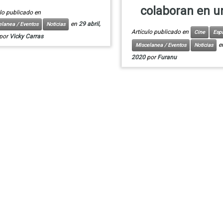
colaboran en un
lo publicado en
en
29 abril,
elanea / Eventos
Noticias
Artículo publicado en
Cine
Esp
por
Vicky Carras
e
Miscelanea / Eventos
Noticias
2020
por
Furanu