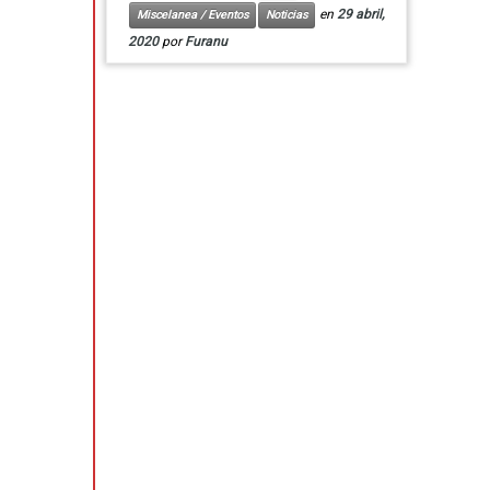
en
29 abril,
Miscelanea / Eventos
Noticias
2020
por
Furanu