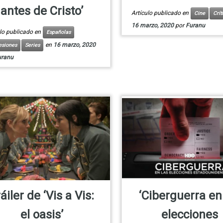
antes de Cristo’
Artículo publicado en
Cine
Crít
16 marzo, 2020
por
Furanu
ulo publicado en
Españolas
en
16 marzo, 2020
esiones
Series
uranu
áiler de ‘Vis a Vis:
‘Ciberguerra en
el oasis’
elecciones