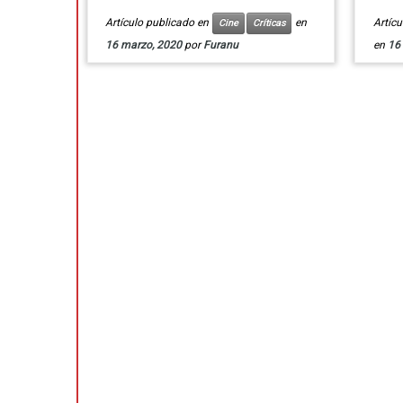
Artículo publicado en
en
Artíc
Cine
Críticas
16 marzo, 2020
por
Furanu
en
16