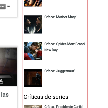
en
icas
Crítica: ‘Mother Mary’
Crítica: ‘Spider-Man: Brand
New Day’
Crítica: ‘Juggernaut’
 las
Críticas de series
Crítica: ‘Presidente Curtis’