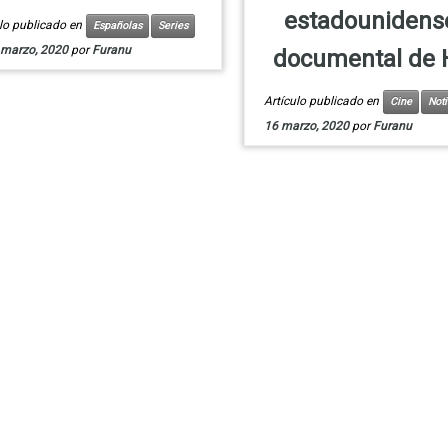
estadounidense
ulo publicado en
Españolas
Series
 marzo, 2020
por
Furanu
documental de
Artículo publicado en
Cine
Noti
16 marzo, 2020
por
Furanu