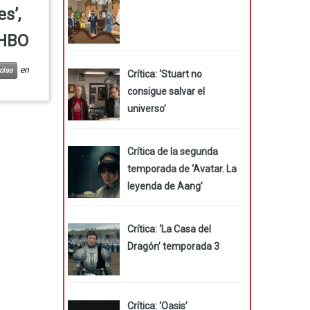
s’,
 HBO
en
cias
Crítica: ‘Stuart no
consigue salvar el
universo’
Crítica de la segunda
temporada de ‘Avatar. La
leyenda de Aang’
Crítica: ‘La Casa del
Dragón’ temporada 3
Crítica: ‘Oasis’