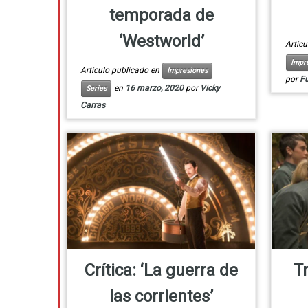
temporada de
‘Westworld’
Artíc
Impr
Artículo publicado en
Impresiones
por
F
en
16 marzo, 2020
por
Vicky
Series
Carras
Crítica: ‘La guerra de
Tr
las corrientes’