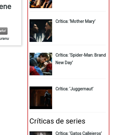
iene
Crítica: ‘Mother Mary’
añol
uranu
Crítica: ‘Spider-Man: Brand
New Day’
Crítica: ‘Juggernaut’
Críticas de series
Crítica: ‘Gatos Callejeros’