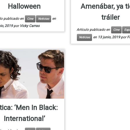
Halloween
Amenábar, ya t
tráiler
ulo publicado en
en
Cine
Noticias
io, 2019
por
Vicky Carras
Artículo publicado en
Cine
Esp
en
13 junio, 2019
por
F
Noticias
tica: ‘Men In Black:
International’