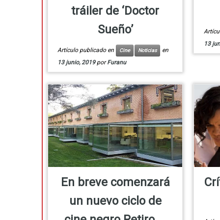
tráiler de ‘Doctor
Sueño’
Artíc
13 jun
Artículo publicado en
en
Cine
Noticias
13 junio, 2019
por
Furanu
En breve comenzará
Crí
un nuevo ciclo de
cine negro Retiro ...