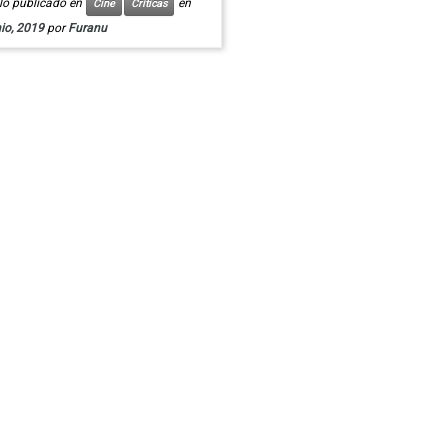
ulo publicado en
en
Cine
Críticas
io, 2019
por
Furanu