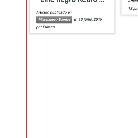
Artíc
13 jun
Artículo publicado en
en
13 junio, 2019
Miscelanea / Eventos
por
Furanu