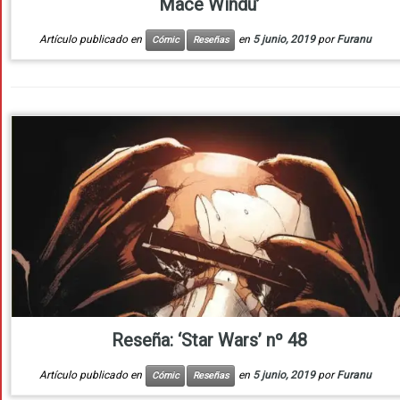
Mace Windu’
Artículo publicado en
en
5 junio, 2019
por
Furanu
Cómic
Reseñas
Reseña: ‘Star Wars’ nº 48
Artículo publicado en
en
5 junio, 2019
por
Furanu
Cómic
Reseñas