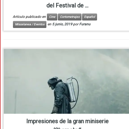
del Festival de ...
Artículo publicado en
Cine
Cortometrajes
Español
en
5 junio, 2019
por
Furanu
Miscelanea / Eventos
Impresiones de la gran miniserie