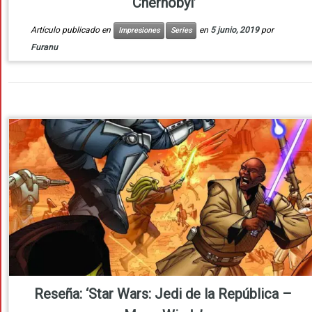
‘Chernobyl’
Artículo publicado en
en
5 junio, 2019
por
Impresiones
Series
Furanu
Reseña: ‘Star Wars: Jedi de la República –