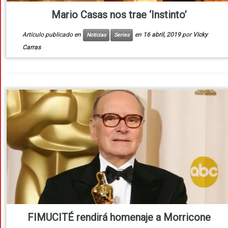
Mario Casas nos trae ‘Instinto’
Artículo publicado en
en
16 abril, 2019
por
Vicky
Noticias
Series
Carras
FIMUCITÉ rendirá homenaje a Morricone