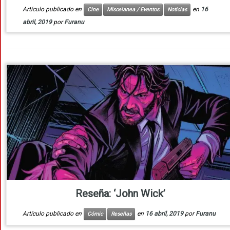
Artículo publicado en
en
16
Cine
Miscelanea / Eventos
Noticias
abril, 2019
por
Furanu
Reseña: ‘John Wick’
Artículo publicado en
en
16 abril, 2019
por
Furanu
Cómic
Reseñas