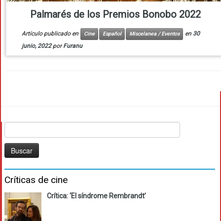
Palmarés de los Premios Bonobo 2022
Artículo publicado en
en
30
Cine
Español
Miscelanea / Eventos
junio, 2022
por
Furanu
Buscar:
Críticas de cine
Crítica: ‘El síndrome Rembrandt’