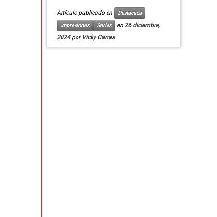
Artículo publicado en
Destacada
en
26 diciembre,
Impresiones
Series
2024
por
Vicky Carras