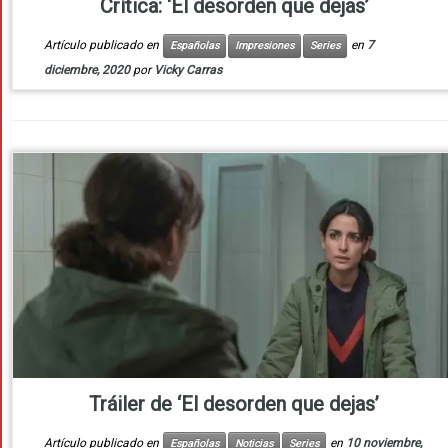
Crítica: ‘El desorden que dejas’
Artículo publicado en
en
7
Españolas
Impresiones
Series
diciembre, 2020
por
Vicky Carras
Tráiler de ‘El desorden que dejas’
Artículo publicado en
en
10 noviembre,
Españolas
Noticias
Series