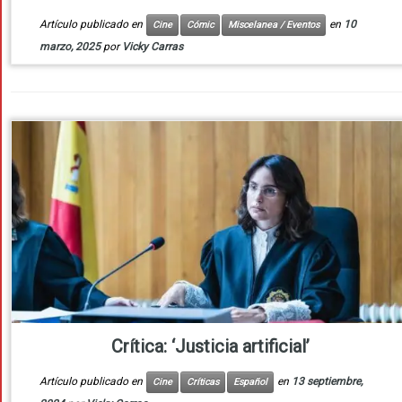
Artículo publicado en
en
10
Cine
Cómic
Miscelanea / Eventos
marzo, 2025
por
Vicky Carras
Crítica: ‘Justicia artificial’
Artículo publicado en
en
13 septiembre,
Cine
Críticas
Español