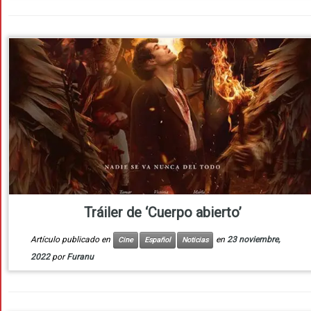
Tráiler de ‘Cuerpo abierto’
Artículo publicado en
en
23 noviembre,
Cine
Español
Noticias
2022
por
Furanu