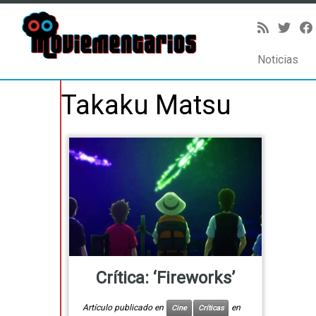
Noticias
Saltar
Takaku Matsu
al
contenido
Crítica: ‘Fireworks’
Artículo publicado en
en
Cine
Críticas