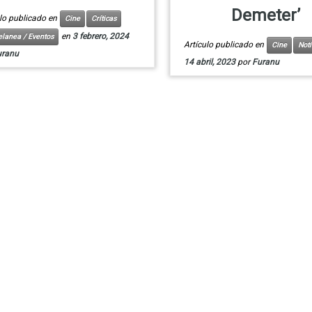
Demeter’
ulo publicado en
Cine
Críticas
en
3 febrero, 2024
elanea / Eventos
Artículo publicado en
Cine
Noti
uranu
14 abril, 2023
por
Furanu