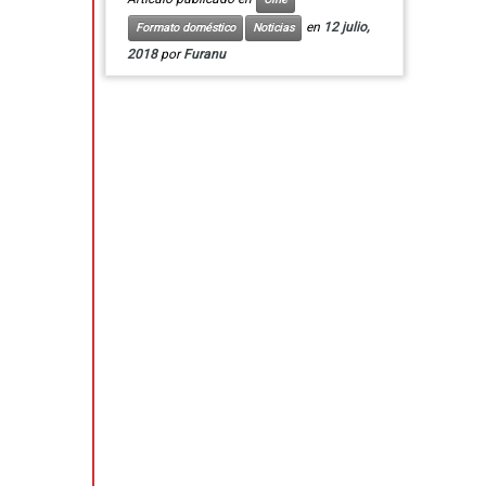
en
12 julio,
Formato doméstico
Noticias
2018
por
Furanu