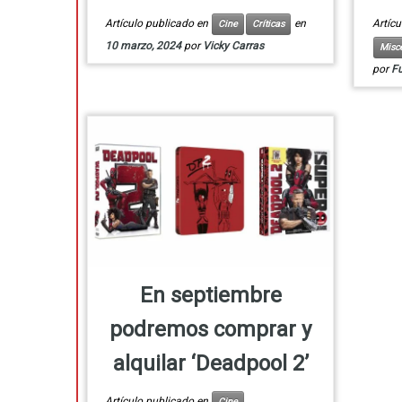
Artículo publicado en
en
Artíc
Cine
Críticas
10 marzo, 2024
por
Vicky Carras
Misc
por
F
En septiembre
podremos comprar y
alquilar ‘Deadpool 2’
Artículo publicado en
Cine