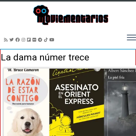
Saltar
La dama númer trece
al
contenido