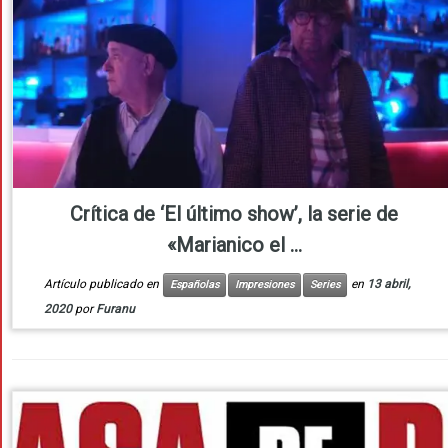
Crítica de ‘El último show’, la serie de
«Marianico el ...
Artículo publicado en
en
13 abril,
Españolas
Impresiones
Series
2020
por
Furanu