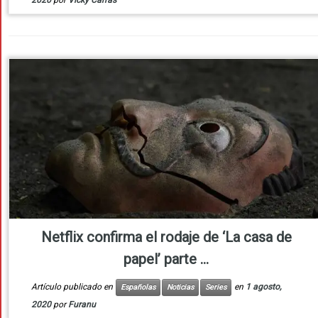
2020
por
Vicky Carras
Netflix confirma el rodaje de ‘La casa de
papel’ parte ...
Artículo publicado en
en
1 agosto,
Españolas
Noticias
Series
2020
por
Furanu