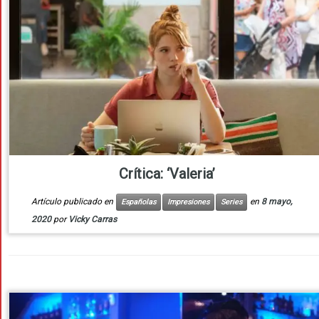
Crítica: ‘Valeria’
Artículo publicado en
en
8 mayo,
Españolas
Impresiones
Series
2020
por
Vicky Carras