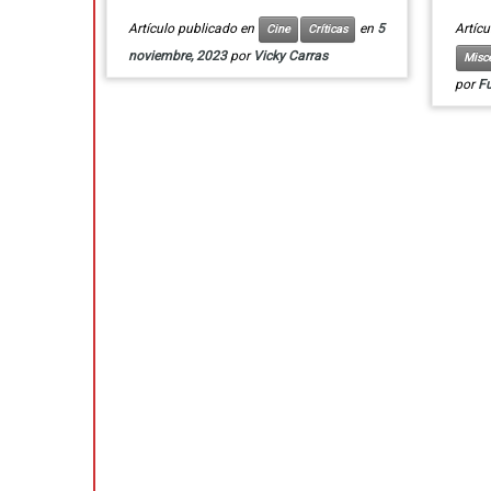
Artículo publicado en
en
5
Artíc
Cine
Críticas
noviembre, 2023
por
Vicky Carras
Misc
por
F