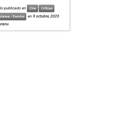
ulo publicado en
Cine
Críticas
en
9 octubre, 2023
elanea / Eventos
uranu