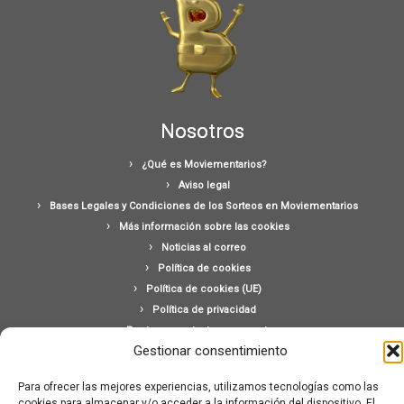
Nosotros
¿Qué es Moviementarios?
Aviso legal
Bases Legales y Condiciones de los Sorteos en Moviementarios
Más información sobre las cookies
Noticias al correo
Política de cookies
Política de cookies (UE)
Política de privacidad
Ponte en contacto con nosotros
Gestionar consentimiento
Buscar:
Para ofrecer las mejores experiencias, utilizamos tecnologías como las
cookies para almacenar y/o acceder a la información del dispositivo. El