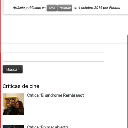
Artículo publicado en
en
4 octubre, 2019
por
Furanu
Cine
Noticias
Buscar:
Críticas de cine
Crítica: ‘El síndrome Rembrandt’
Crítica: ‘En mar abierto’