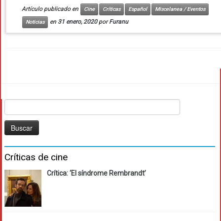
Artículo publicado en
Cine
Críticas
Español
Miscelanea / Eventos
en
31 enero, 2020
por
Furanu
Noticias
Buscar:
Críticas de cine
Crítica: ‘El síndrome Rembrandt’