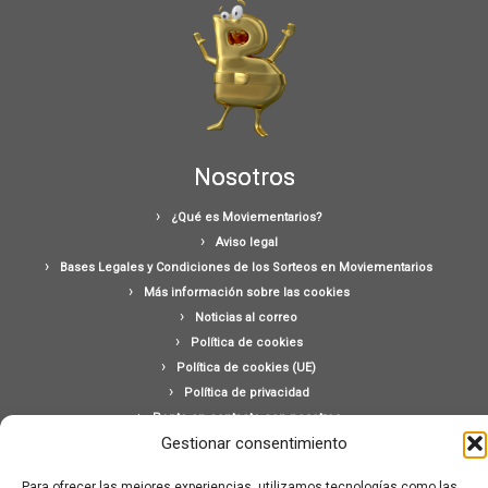
Nosotros
¿Qué es Moviementarios?
Aviso legal
Bases Legales y Condiciones de los Sorteos en Moviementarios
Más información sobre las cookies
Noticias al correo
Política de cookies
Política de cookies (UE)
Política de privacidad
Ponte en contacto con nosotros
Gestionar consentimiento
Buscar:
Para ofrecer las mejores experiencias, utilizamos tecnologías como las