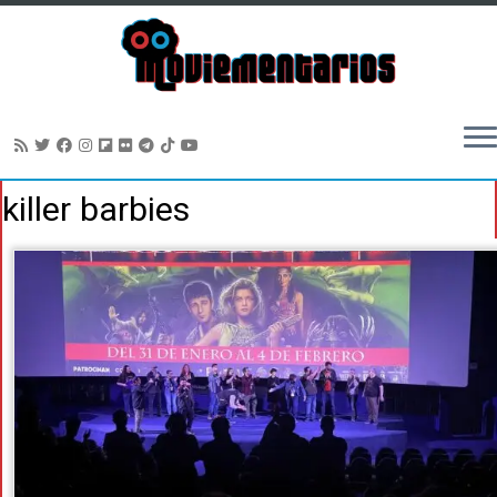
Saltar
killer barbies
al
contenido