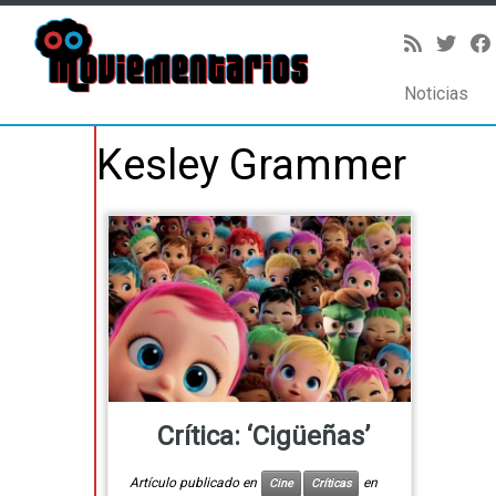
Noticias
Saltar
Kesley Grammer
al
contenido
Crítica: ‘Cigüeñas’
Artículo publicado en
en
Cine
Críticas