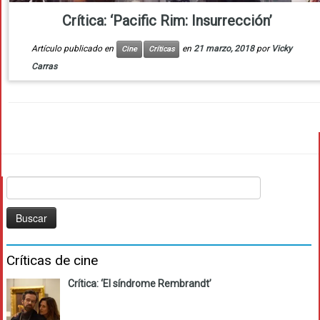
Crítica: ‘Pacific Rim: Insurrección’
Artículo publicado en
en
21 marzo, 2018
por
Vicky
Cine
Críticas
Carras
Buscar:
Críticas de cine
Crítica: ‘El síndrome Rembrandt’