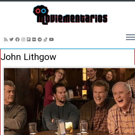
Saltar
John Lithgow
al
contenido