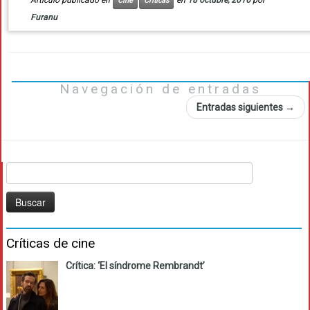
Artículo publicado en
en
18 octubre, 2016
por
Cine
Críticas
Furanu
Navegación de entradas
Entradas siguientes
→
Buscar:
Críticas de cine
Crítica: ‘El síndrome Rembrandt’