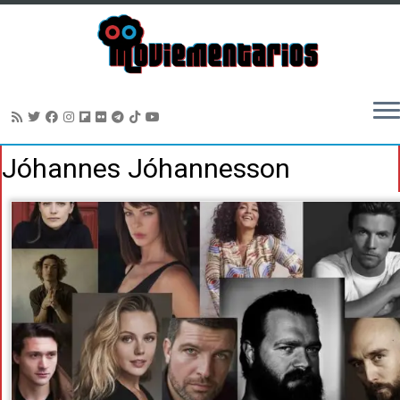
Saltar
Jóhannes Jóhannesson
al
contenido