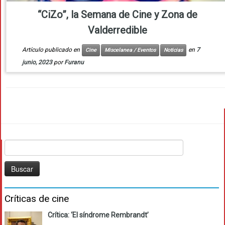
“CiZo”, la Semana de Cine y Zona de
Valderredible
Artículo publicado en
en
7
Cine
Miscelanea / Eventos
Noticias
junio, 2023
por
Furanu
Buscar:
Críticas de cine
Crítica: ‘El síndrome Rembrandt’