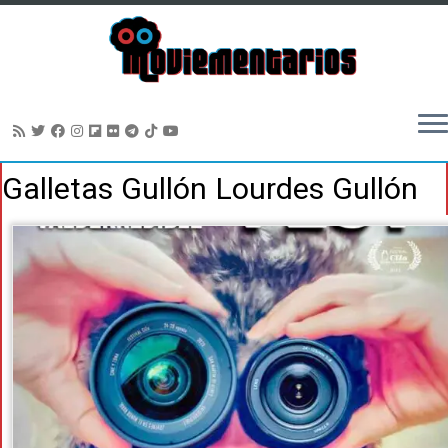
Saltar
Galletas Gullón Lourdes Gullón
al
contenido