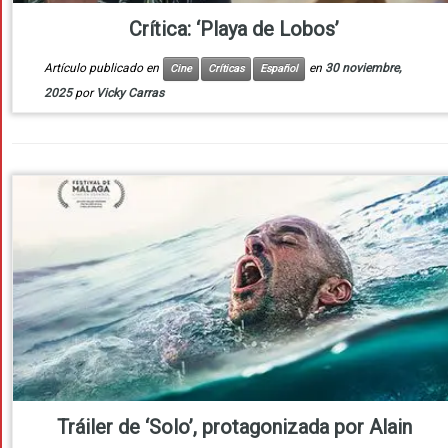
Crítica: ‘Playa de Lobos’
Artículo publicado en
en
30 noviembre,
Cine
Críticas
Español
2025
por
Vicky Carras
Tráiler de ‘Solo’, protagonizada por Alain