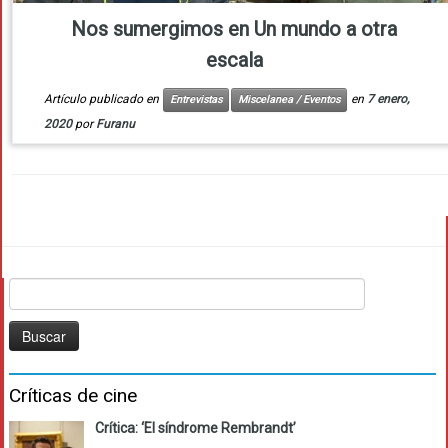
Nos sumergimos en Un mundo a otra
escala
Artículo publicado en
en
7 enero,
Entrevistas
Miscelanea / Eventos
2020
por
Furanu
Buscar:
Críticas de cine
Crítica: ‘El síndrome Rembrandt’