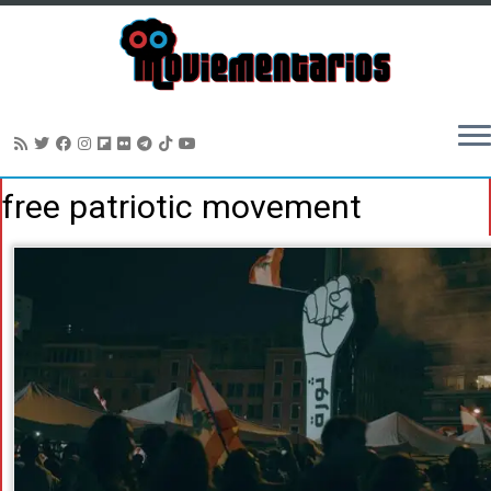
Saltar
free patriotic movement
al
contenido