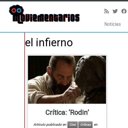
Noticias
Saltar
el infierno
al
contenido
Crítica: ‘Rodin’
Artículo publicado en
en
Cine
Críticas