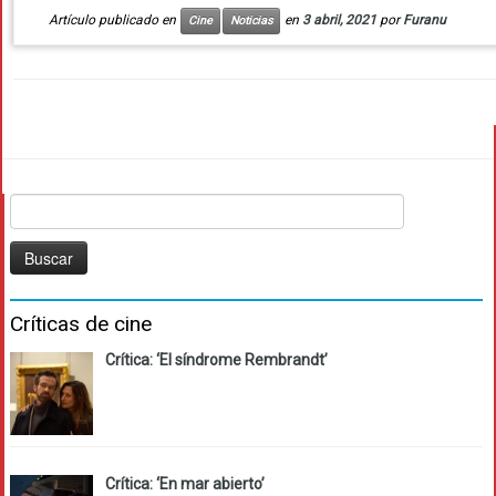
Artículo publicado en
en
3 abril, 2021
por
Furanu
Cine
Noticias
Buscar:
Críticas de cine
Crítica: ‘El síndrome Rembrandt’
Crítica: ‘En mar abierto’