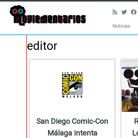
Noticias
Saltar
editor
al
contenido
San Diego Comic-Con
R
Málaga intenta
L