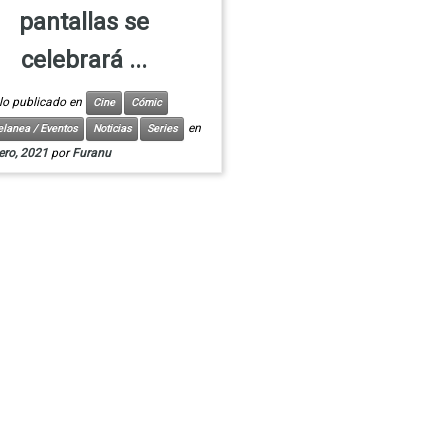
pantallas se
celebrará ...
ulo publicado en
Cine
Cómic
en
elanea / Eventos
Noticias
Series
ero, 2021
por
Furanu