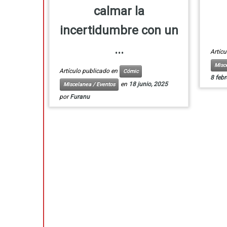
calmar la
incertidumbre con un
...
Artíc
Misc
Artículo publicado en
Cómic
8 febr
en
18 junio, 2025
Miscelanea / Eventos
por
Furanu