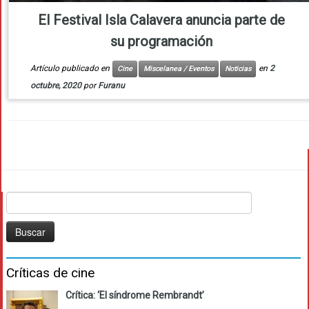
El Festival Isla Calavera anuncia parte de
su programación
Artículo publicado en
en
2
Cine
Miscelanea / Eventos
Noticias
octubre, 2020
por
Furanu
Buscar:
Críticas de cine
Crítica: ‘El síndrome Rembrandt’