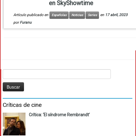
en SkyShowtime
Artículo publicado en
en
17 abril, 2023
Españolas
Noticias
Series
por
Furanu
Buscar:
Críticas de cine
Crítica: ‘El síndrome Rembrandt’