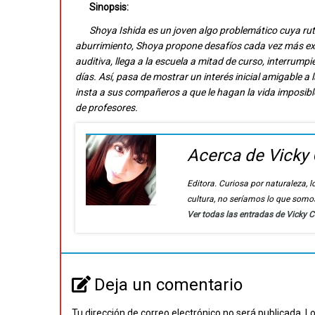
Sinopsis:
Shoya Ishida es un joven algo problemático cuya ruti
aburrimiento, Shoya propone desafíos cada vez más e
auditiva, llega a la escuela a mitad de curso, interrump
días. Así, pasa de mostrar un interés inicial amigable 
insta a sus compañeros a que le hagan la vida imposible
de profesores.
Acerca de Vicky 
Editora. Curiosa por naturaleza, lo
cultura, no seríamos lo que somo
Ver todas las entradas de Vicky 
Deja un comentario
Tu dirección de correo electrónico no será publicada.
Lo