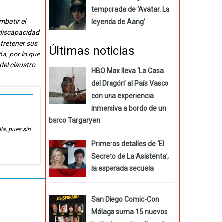
temporada de ‘Avatar. La
mbatir el
leyenda de Aang’
discapacidad
ntretener sus
Últimas noticias
ña, por lo que
del claustro
HBO Max lleva ‘La Casa
del Dragón’ al País Vasco
con una experiencia
inmersiva a bordo de un
barco Targaryen
lla, pues sin
Primeros detalles de ‘El
Secreto de La Asistenta’,
la esperada secuela
San Diego Comic-Con
Málaga suma 15 nuevos