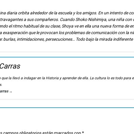
na diaria orbita alrededor de la escuela y los amigos. En un intento de co
xtravagantes a sus compañeros. Cuando Shoko Nishimiya, una niña con 
iendo el ritmo habitual de su clase, Shoya ve en ella una nueva forma de e
a la exasperación que le provocan los problemas de comunicación con la ni
: burlas, intimidaciones, persecuciones… Todo bajo la mirada indiferente 
Carras
 que la llevó a indagar en la Historia y aprender de ella. La cultura lo es todo para e
s.
Carras
→
s campos obligatorios están marcados con
*