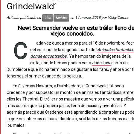
Grindelwald’
Artículo publicado en
en
14 marzo, 2018
por
Vicky Carras
Cine
Noticias
Newt Scamander vuelve en este tráiler lleno d
viejos conocidos.
C
ada vez queda menos para el 16 de noviembre, fec
del estreno de la segunda parte de ‘
Animales fantástico
donde encontrarlos
‘. Ya hemos tenido imágenes de la
cinta, donde hemos podido ver a
Jude Law
como un
Dumbledore que no ha terminado de gustar a los fans, y ahora por f
tenemos el primer avance de la película.
En él vemos Howarts, a Dumbledore, a Grindelwald, al joven
Credence y por supuesto un montón de animales fantásticos, entre
ellos los Thestral. El tráiler nos muestra que vamos a ver una películ
más oscura que su primera parte, llena de acción y aventuras. Y
además parece que Credence está aprendiendo a controlar su pode
lo que no sabemos es hacia donde irá, si al lado de los buenos o al d
los malos.