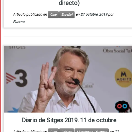
directo)
Artículo publicado en
en
27 octubre, 2019
por
Cine
Español
Furanu
Diario de Sitges 2019. 11 de octubre
Artículo publicado en
en
11
Cine
Críticas
Miscelanea / Eventos