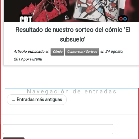
Resultado de nuestro sorteo del cómic ‘El
subsuelo’
Artículo publicado en
en
24 agosto,
Cómic
Concursos / Sorteos
2019
por
Furanu
Navegación de entradas
←
Entradas más antiguas
Buscar: