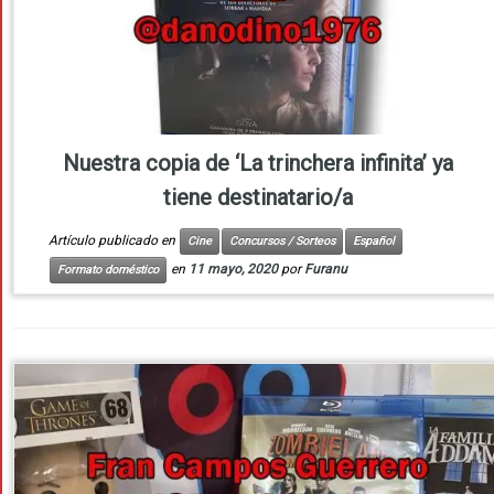
Nuestra copia de ‘La trinchera infinita’ ya
tiene destinatario/a
Artículo publicado en
Cine
Concursos / Sorteos
Español
en
11 mayo, 2020
por
Furanu
Formato doméstico