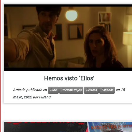
Hemos visto ‘Ellos’
Artículo publicado en
en
15
Cine
Cortometrajes
Críticas
Español
mayo, 2022
por
Furanu