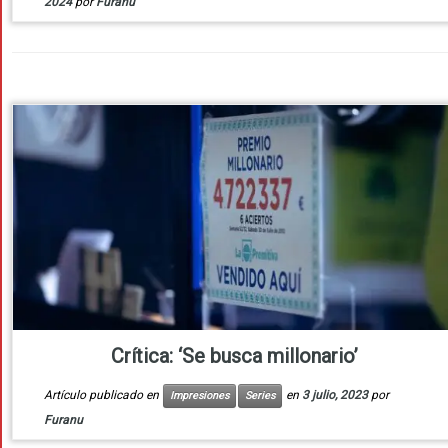
2024
por
Furanu
Crítica: ‘Se busca millonario’
Artículo publicado en
en
3 julio, 2023
por
Impresiones
Series
Furanu