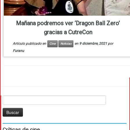
Mañana podremos ver ‘Dragon Ball Zero’
gracias a CutreCon
Artículo publicado en
en
9 diciembre, 2021
por
Cine
Noticias
Furanu
Buscar:
Críticas de cine