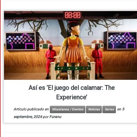
Así es ‘El juego del calamar: The
Experience’
Artículo publicado en
en
5
Miscelanea / Eventos
Noticias
Series
septiembre, 2024
por
Furanu