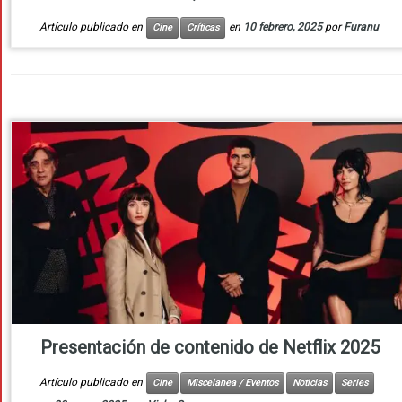
Artículo publicado en
en
10 febrero, 2025
por
Furanu
Cine
Críticas
Presentación de contenido de Netflix 2025
Artículo publicado en
Cine
Miscelanea / Eventos
Noticias
Series