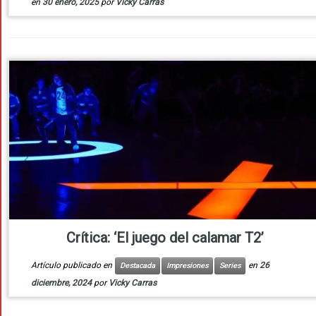
en
30 enero, 2025
por
Vicky Carras
Crítica: ‘El juego del calamar T2’
Artículo publicado en
en
26
Destacada
Impresiones
Series
diciembre, 2024
por
Vicky Carras